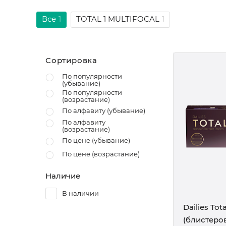
Все
1
TOTAL 1 MULTIFOCAL
1
Сортировка
По популярности
(убывание)
По популярности
(возрастание)
По алфавиту (убывание)
По алфавиту
(возрастание)
По цене (убывание)
По цене (возрастание)
Наличие
В наличии
Dailies Tota
(блистеро