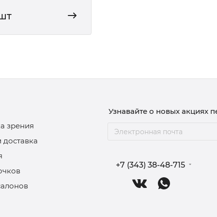
/шт
Узнавайте о новых акциях 
а зрения
и доставка
я
+7 (343) 38-48-715
очков
салонов