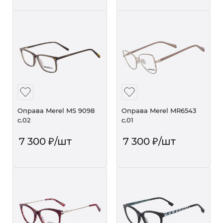
Оправа Merel MS 9098
Оправа Merel MR6543
с.02
с.01
7 300
₽
/шт
7 300
₽
/шт