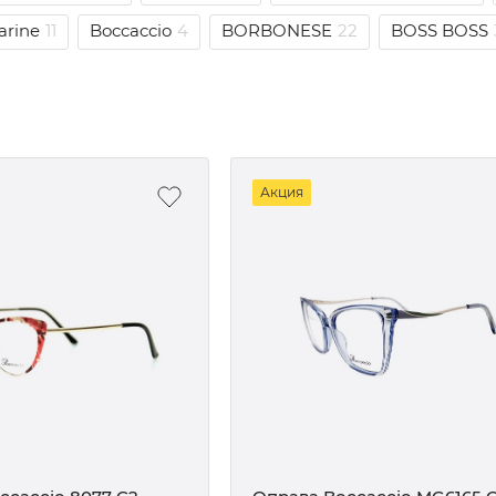
arine
11
Boccaccio
4
BORBONESE
22
BOSS BOSS
Акция