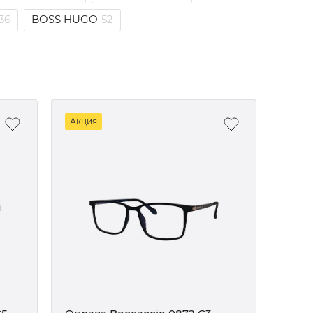
36
BOSS HUGO
52
Акция