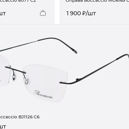
ccaccio 8077 C2
Оправа Boccaccio MG6165 
шт
1 900
₽
/шт
ccaccio BJ1126 C6
шт