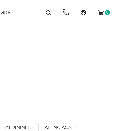
ТИКА
0
BALDININI
63
BALENCIAGA
12