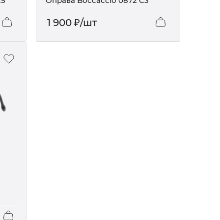
C5
Оправа Boccaccio 0872 C3
1 900
₽
/шт