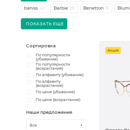
baniss
40
Barbie
29
Benetton
15
Blum
ПОКАЗАТЬ ЕЩЕ
Сортировка
Акция
По популярности
(убывание)
По популярности
(возрастание)
По алфавиту (убывание)
По алфавиту
(возрастание)
По цене (убывание)
По цене (возрастание)
Наши предложения
Все