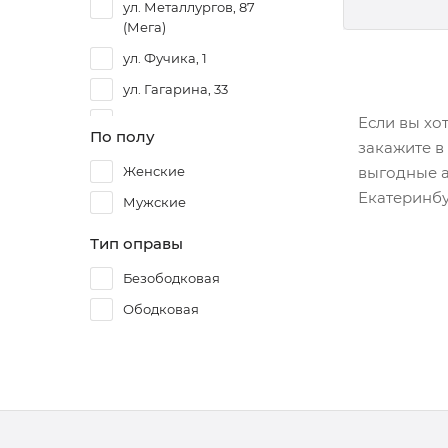
ул. Металлургов, 87
(Мега)
ул. Фучика, 1
ул. Гагарина, 33
г. Первоуральск,
Если вы хо
По полу
проспект Ильича, 8 ул.
закажите в
Чкалова, 49
Женские
выгодные а
Екатеринбу
Мужские
Тип оправы
Безободковая
Ободковая