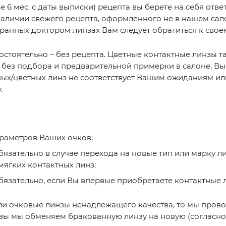
е 6 мес. с даты выписки) рецепта вы берете на себя отв
аличии свежего рецепта, оформленного не в нашем сало
ранных доктором линзах Вам следует обратиться к свое
стоятельно – без рецепта. Цветные контактные линзы т
без подбора и предварительной примерки в салоне, Вы
чных/цветных линз не соответствует Вашим ожиданиям ил
.
араметров Ваших очков;
зательно в случае перехода на новые тип или марку ли
мягких контактных линз;
язательно, если Вы впервые приобретаете контактные 
или очковые линзы ненадлежащего качества, то мы пров
ы мы обменяем бракованную линзу на новую (согласно 