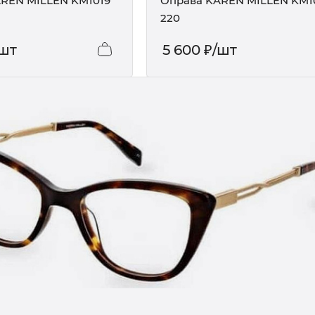
REN MILLEN KM1019
Оправа KAREN MILLEN KM1
220
/шт
5 600
₽
/шт