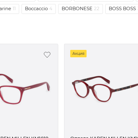
arine
11
Boccaccio
4
BORBONESE
22
BOSS BOSS
Акция