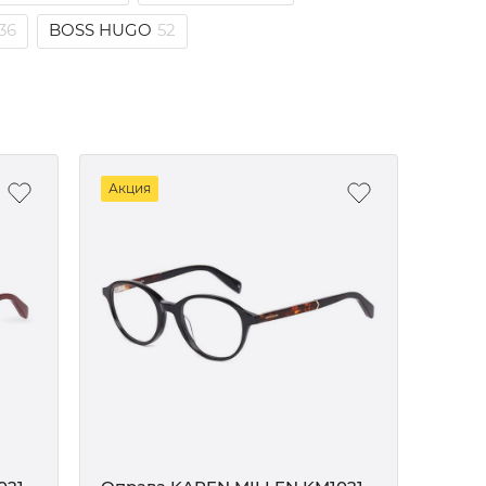
36
BOSS HUGO
52
Акция