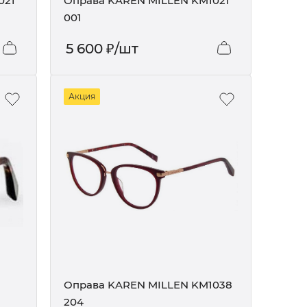
021
Оправа KAREN MILLEN KM1021
001
5 600
₽
/шт
Акция
Оправа KAREN MILLEN KM1038
204