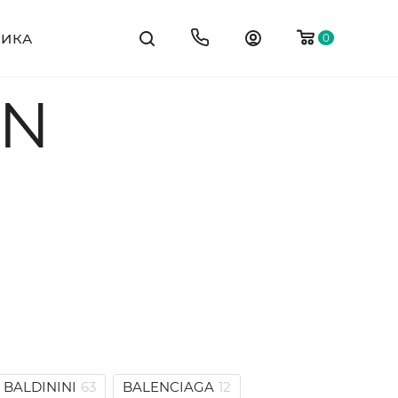
ТИКА
0
EN
BALDININI
63
BALENCIAGA
12