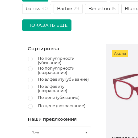
baniss
40
Barbie
29
Benetton
15
Blum
ПОКАЗАТЬ ЕЩЕ
Сортировка
Акция
По популярности
(убывание)
По популярности
(возрастание)
По алфавиту (убывание)
По алфавиту
(возрастание)
По цене (убывание)
По цене (возрастание)
Наши предложения
Все