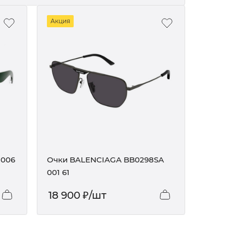
Акция
 006
Очки BALENCIAGA BB0298SA
001 61
18 900
₽
/шт