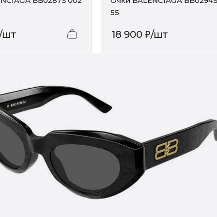
NCIAGA BB0287S 002
Очки BALENCIAGA BB0294S
55
/шт
18 900
₽
/шт