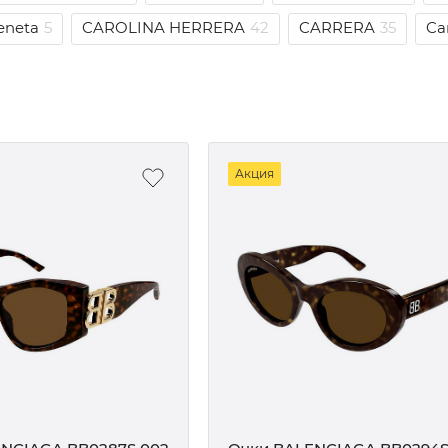
eneta
5
CAROLINA HERRERA
42
CARRERA
35
Car
Акция