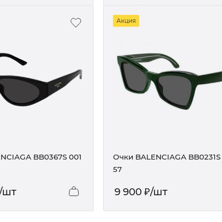
Акция
NCIAGA BB0367S 001
Очки BALENCIAGA BB0231S
57
/шт
9 900
₽
/шт