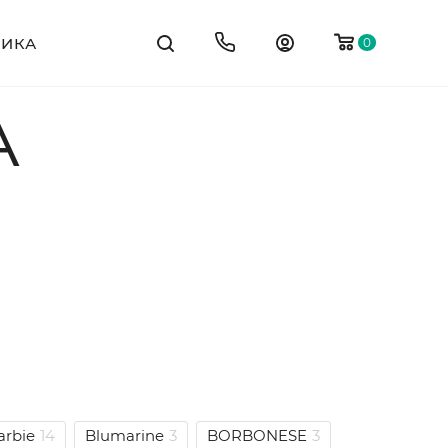
ТИКА
0
A
arbie
14
Blumarine
3
BORBONESE
3