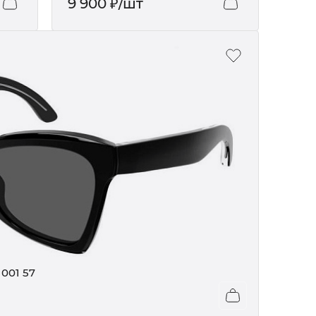
9 900
₽
/шт
001 57