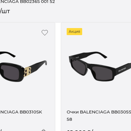
NCIAGA BB0236S 001 52
/шт
Акция
ENCIAGA BB0310SK
Очки BALENCIAGA BB0305S
58