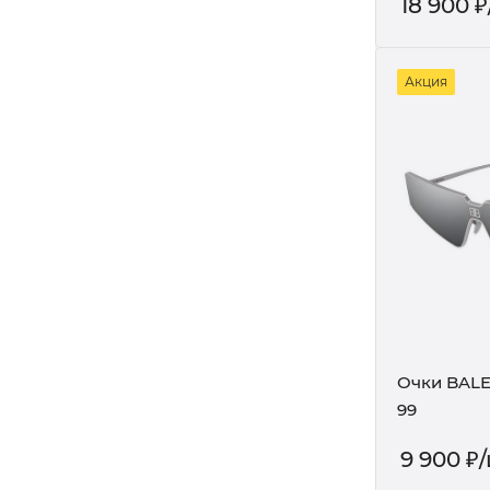
18 900
₽
Акция
Очки BALE
99
9 900
₽