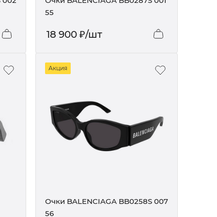
 002
Очки BALENCIAGA BB0287S 001
55
18 900
₽
/шт
Акция
Очки BALENCIAGA BB0258S 007
56