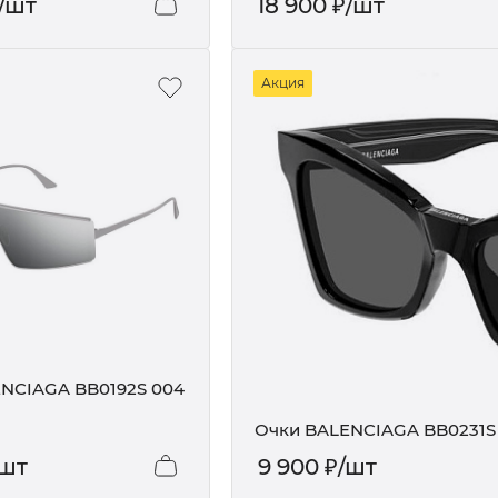
/шт
18 900
₽
/шт
Акция
NCIAGA BB0192S 004
Очки BALENCIAGA BB0231S 
/шт
9 900
₽
/шт