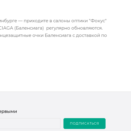
инбурге — приходите в салоны оптики "Фокус"
CIAGA (Баленсиага) регулярно обновляются.
лнцезащитные очки Баленсиага с доставкой по
первыми
ПОДПИСАТЬСЯ