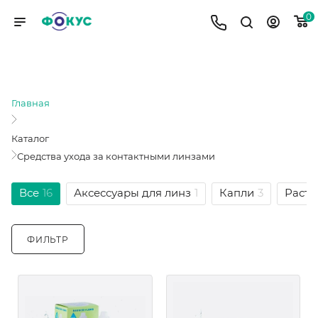
0
СРЕДСТВА УХОДА ЗА
КОНТАКТНЫМИ ЛИНЗАМИ
Главная
Каталог
Средства ухода за контактными линзами
Все
16
Аксессуары для линз
1
Капли
3
Раст
ФИЛЬТР