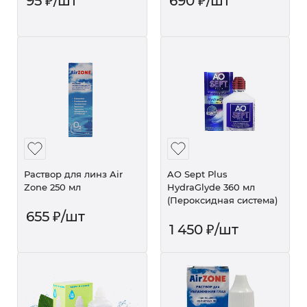
95
₽
/шт
690
₽
/шт
Раствор для линз Air
AO Sept Plus
Zone 250 мл
HydraGlyde 360 мл
(Пероксидная система)
655
₽
/шт
1 450
₽
/шт