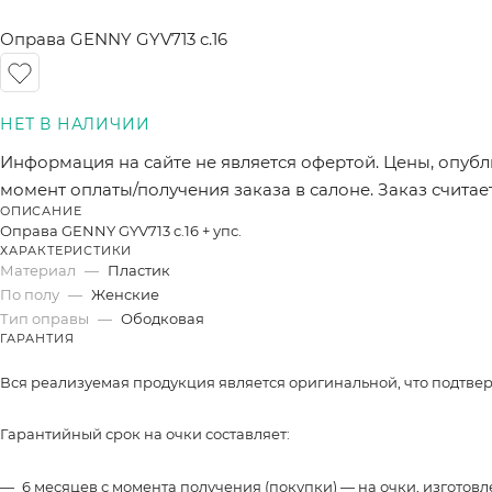
Оправа GENNY GYV713 c.16
Информация на сайте не является офертой. Цены, опубл
момент оплаты/получения заказа в салоне. Заказ счита
ОПИСАНИЕ
Оправа GENNY GYV713 c.16 + упс.
ХАРАКТЕРИСТИКИ
Материал
—
Пластик
По полу
—
Женские
Тип оправы
—
Ободковая
ГАРАНТИЯ
Вся реализуемая продукция является оригинальной, что подтве
Гарантийный срок на очки составляет:
6 месяцев с момента получения (покупки) — на очки, изготов