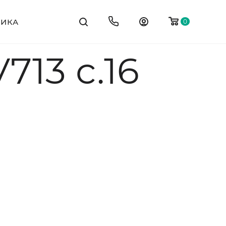
ТИКА
0
13 c.16