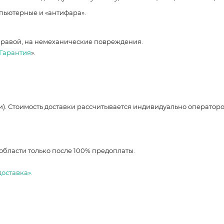
мпьютерные и «антифара».
правой, на немеханические повреждения.
Гарантия
».
и). Стоимость доставки рассчитывается индивидуально оператор
области только после 100% предоплаты.
доставка».