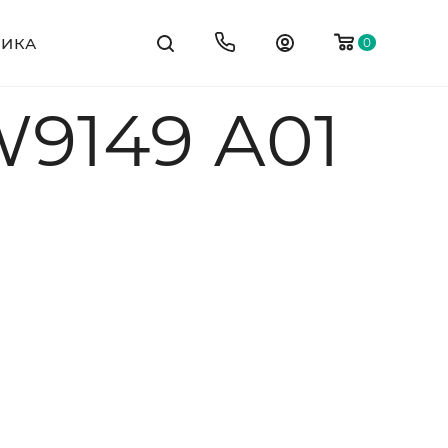
ТИКА
0
9149 А01