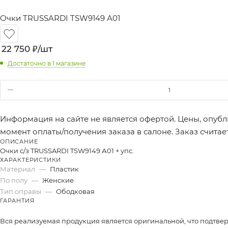
Очки TRUSSARDI TSW9149 А01
22 750
₽
/шт
Достаточно
в 1 магазине
Информация на сайте не является офертой. Цены, опубл
момент оплаты/получения заказа в салоне. Заказ счита
ОПИСАНИЕ
Очки с/з TRUSSARDI TSW9149 А01 + упс.
ХАРАКТЕРИСТИКИ
Материал
—
Пластик
По полу
—
Женские
Тип оправы
—
Ободковая
ГАРАНТИЯ
Вся реализуемая продукция является оригинальной, что подтве