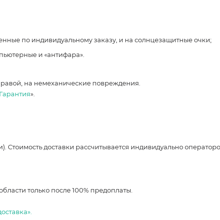
ленные по индивидуальному заказу, и на солнцезащитные очки;
мпьютерные и «антифара».
правой, на немеханические повреждения.
Гарантия
».
и). Стоимость доставки рассчитывается индивидуально оператор
области только после 100% предоплаты.
доставка».