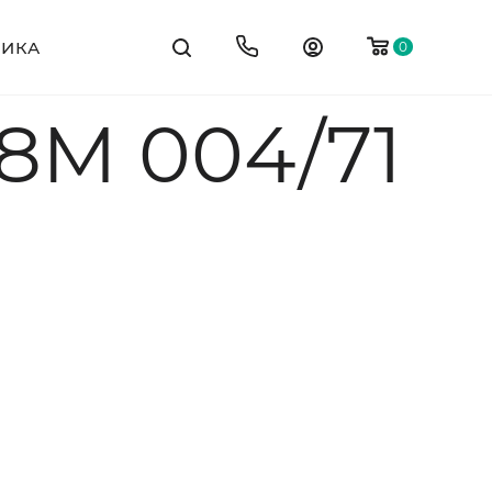
ТИКА
0
8M 004/71