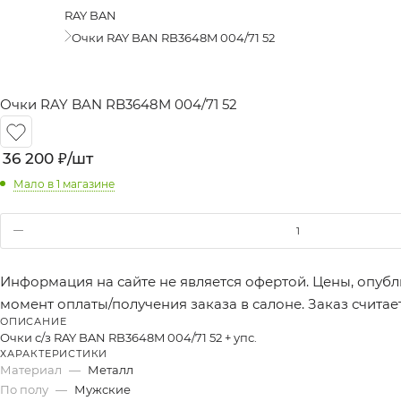
RAY BAN
Очки RAY BAN RB3648M 004/71 52
Очки RAY BAN RB3648M 004/71 52
36 200
₽
/шт
Мало
в 1 магазине
Информация на сайте не является офертой. Цены, опубл
момент оплаты/получения заказа в салоне. Заказ счита
ОПИСАНИЕ
Очки с/з RAY BAN RB3648M 004/71 52 + упс.
ХАРАКТЕРИСТИКИ
Материал
—
Металл
По полу
—
Мужские