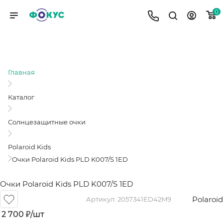
0
ОЧКИ POLAROID KIDS PLD K007/S
1ED
Главная
Каталог
Солнцезащитные очки
Polaroid Kids
Очки Polaroid Kids PLD K007/S 1ED
Очки Polaroid Kids PLD K007/S 1ED
Polaroid
Артикул:
2057341ED42M9
2 700
₽
/шт