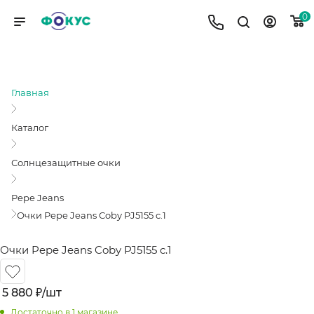
0
ОЧКИ PEPE JEANS COBY PJ5155 C.1
Главная
Каталог
Солнцезащитные очки
Pepe Jeans
Очки Pepe Jeans Coby PJ5155 c.1
Очки Pepe Jeans Coby PJ5155 c.1
5 880
₽
/шт
Достаточно
в 1 магазине