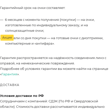
Гарантийный срок на очки составляет:
6 месяцев с момента получения (покупки) — на очки,
изготовленные по индивидуальному заказу, и на
солнцезащитные очки;
Акция
2 недели со дня покупки — на готовые очки с диоптриями,
компьютерные и «антифара».
Гарантия распространяется на надёжность соединения линз с
оправой, на немеханические повреждения.
Подробнее об условиях гарантии вы можете найти на странице
«
Гарантия
».
ДОСТАВКА
Условия доставки по РФ
Сотрудничаем с компанией: СДЭК (По РФ и Свердловской
области). Стоимость доставки рассчитывается индивидуально