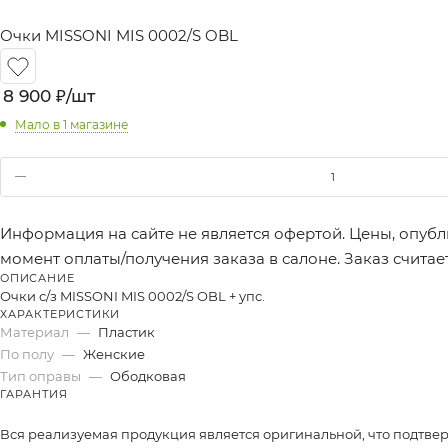
Очки MISSONI MIS 0002/S OBL
8 900
₽
/шт
Мало
в 1 магазине
Информация на сайте не является офертой. Цены, опубл
момент оплаты/получения заказа в салоне. Заказ счита
ОПИСАНИЕ
Очки с/з MISSONI MIS 0002/S OBL + упс.
ХАРАКТЕРИСТИКИ
Материал
—
Пластик
По полу
—
Женские
Тип оправы
—
Ободковая
ГАРАНТИЯ
Вся реализуемая продукция является оригинальной, что подтве