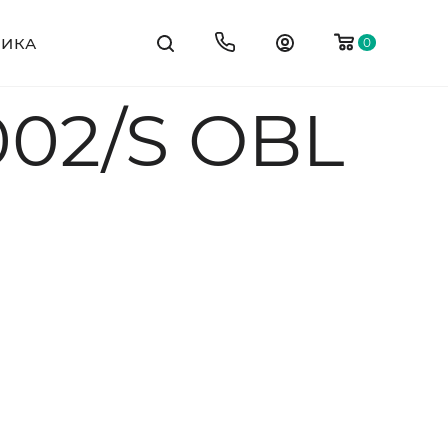
ТИКА
0
002/S OBL