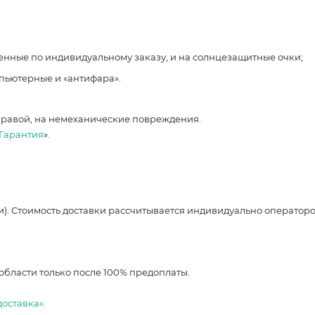
ленные по индивидуальному заказу, и на солнцезащитные очки;
мпьютерные и «антифара».
правой, на немеханические повреждения.
Гарантия
».
и). Стоимость доставки рассчитывается индивидуально оператор
области только после 100% предоплаты.
доставка».