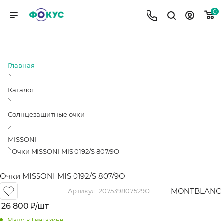
0
ОЧКИ MISSONI MIS 0192/S 807/9О
Главная
Каталог
Солнцезащитные очки
MISSONI
Очки MISSONI MIS 0192/S 807/9О
Очки MISSONI MIS 0192/S 807/9О
MONTBLANС
Артикул:
207539807529O
26 800
₽
/шт
Мало
в 1 магазине