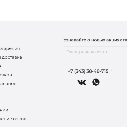
Узнавайте о новых акциях 
а зрения
и доставка
я
+7 (343) 38-48-715
очков
салонов
нии
ление очков