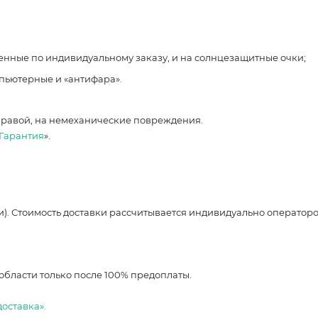
ленные по индивидуальному заказу, и на солнцезащитные очки;
мпьютерные и «антифара».
правой, на немеханические повреждения.
Гарантия
».
и). Стоимость доставки рассчитывается индивидуально оператор
области только после 100% предоплаты.
доставка».