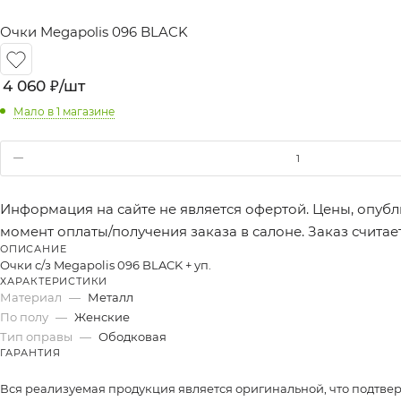
Очки Megapolis 096 BLACK
4 060
₽
/шт
Мало
в 1 магазине
Информация на сайте не является офертой. Цены, опубл
момент оплаты/получения заказа в салоне. Заказ счита
ОПИСАНИЕ
Очки с/з Megapolis 096 BLACK + уп.
ХАРАКТЕРИСТИКИ
Материал
—
Металл
По полу
—
Женские
Тип оправы
—
Ободковая
ГАРАНТИЯ
Вся реализуемая продукция является оригинальной, что подтве