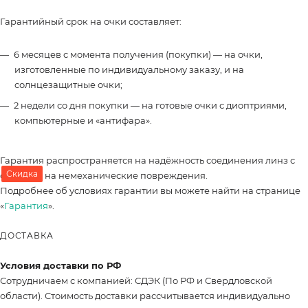
Гарантийный срок на очки составляет:
6 месяцев с момента получения (покупки) — на очки,
изготовленные по индивидуальному заказу, и на
солнцезащитные очки;
2 недели со дня покупки — на готовые очки с диоптриями,
компьютерные и «антифара».
Гарантия распространяется на надёжность соединения линз с
Скидка
оправой, на немеханические повреждения.
Подробнее об условиях гарантии вы можете найти на странице
«
Гарантия
».
ДОСТАВКА
Условия доставки по РФ
Сотрудничаем с компанией: СДЭК (По РФ и Свердловской
области). Стоимость доставки рассчитывается индивидуально