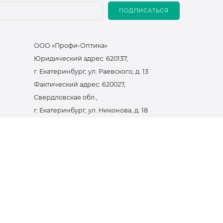
ПОДПИСАТЬСЯ
ООО «Профи-Оптика»
Юридический адрес: 620137,
г. Екатеринбург, ул. Раевского, д. 13
Фактический адрес: 620027,
Свердловская обл.,
г. Екатеринбург, ул. Никонова, д. 18
ИНН: 6670042984
ОГРН: 1036603544460
Контактный телефон:
+7 (343) 38-48-715
email:
infosite@focus.su