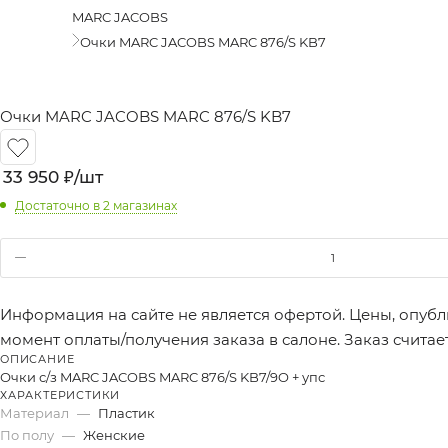
MARC JACOBS
Очки MARC JACOBS MARC 876/S KB7
Очки MARC JACOBS MARC 876/S KB7
33 950
₽
/шт
Достаточно
в 2 магазинах
Информация на сайте не является офертой. Цены, опубл
момент оплаты/получения заказа в салоне. Заказ счита
ОПИСАНИЕ
Очки с/з MARC JACOBS MARC 876/S KB7/9O + упс
ХАРАКТЕРИСТИКИ
Материал
—
Пластик
По полу
—
Женские