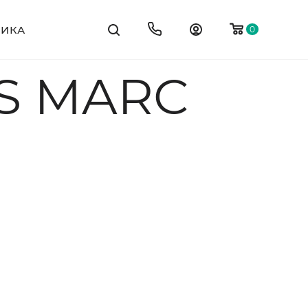
ТИКА
0
S MARC