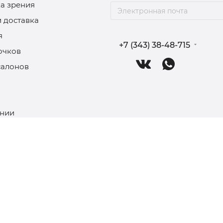
а зрения
и доставка
я
+7 (343) 38-48-715
очков
салонов
нии
ление очков
ательское соглашение
а конфиденциальности и
ки персональных данных
 публичной оферты
ность на предоставление
ов ребенка