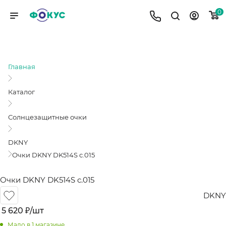
0
ОЧКИ DKNY DK514S C.015
Главная
Каталог
Солнцезащитные очки
DKNY
Очки DKNY DK514S c.015
Очки DKNY DK514S c.015
DKNY
5 620
₽
/шт
Мало
в 1 магазине