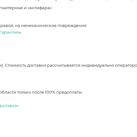
мпьютерные и «антифара».
правой, на немеханические повреждения.
Гарантия
».
и). Стоимость доставки рассчитывается индивидуально оператор
области только после 100% предоплаты.
доставка».