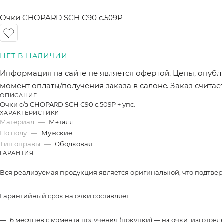
Очки CHOPARD SCH С90 c.509P
Информация на сайте не является офертой. Цены, опубл
момент оплаты/получения заказа в салоне. Заказ счита
ОПИСАНИЕ
Очки с/з CHOPARD SCH С90 c.509P + упс.
ХАРАКТЕРИСТИКИ
Материал
—
Металл
По полу
—
Мужские
Тип оправы
—
Ободковая
ГАРАНТИЯ
Вся реализуемая продукция является оригинальной, что подтве
Гарантийный срок на очки составляет:
6 месяцев с момента получения (покупки) — на очки, изготов