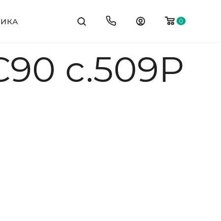
ТИКА
0
90 c.509P