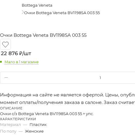
Bottega Veneta
Очки Bottega Veneta BV1198SA 003 55
Очки Bottega Veneta BV1198SA 003 55
22 876
₽
/шт
Мало
в 1 магазине
Информация на сайте не является офертой. Цены, опубл
момент оплаты/получения заказа в салоне. Заказ счита
ОПИСАНИЕ
Очки с/з Bottega Veneta BV1198SA 003 55 + упс.
ХАРАКТЕРИСТИКИ
Материал
—
Пластик
По полу
—
Женские