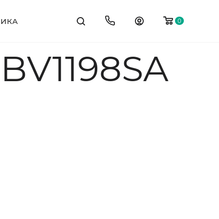
ТИКА
0
 BV1198SA