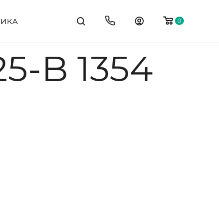
ТИКА
0
5-B 1354