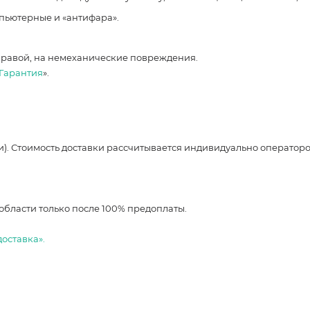
мпьютерные и «антифара».
правой, на немеханические повреждения.
Гарантия
».
и). Стоимость доставки рассчитывается индивидуально оператор
области только после 100% предоплаты.
доставка».