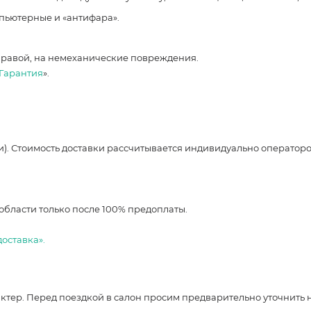
мпьютерные и «антифара».
правой, на немеханические повреждения.
Гарантия
».
и). Стоимость доставки рассчитывается индивидуально оператор
области только после 100% предоплаты.
доставка».
ер. Перед поездкой в салон просим предварительно уточнить нали