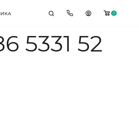
ТИКА
0
6 5331 52