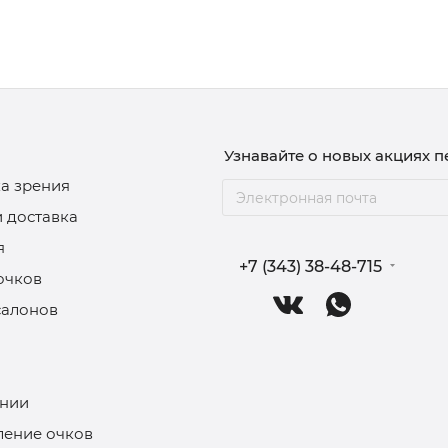
Узнавайте о новых акциях 
а зрения
и доставка
я
+7 (343) 38-48-715
очков
салонов
нии
ление очков