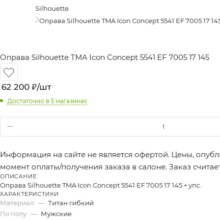
Silhouette
Оправа Silhouette TMA Icon Concept 5541 EF 7005 17 14
Оправа Silhouette TMA Icon Concept 5541 EF 7005 17 145
62 200
₽
/шт
Достаточно
в 3 магазинах
Информация на сайте не является офертой. Цены, опубл
момент оплаты/получения заказа в салоне. Заказ счита
ОПИСАНИЕ
Оправа Silhouette TMA Icon Concept 5541 EF 7005 17 145 + упс.
ХАРАКТЕРИСТИКИ
Материал
—
Титан гибкий
По полу
—
Мужские