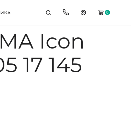
ТИКА
0
TMA Icon
5 17 145