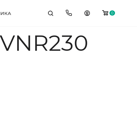
ТИКА
0
 VNR230