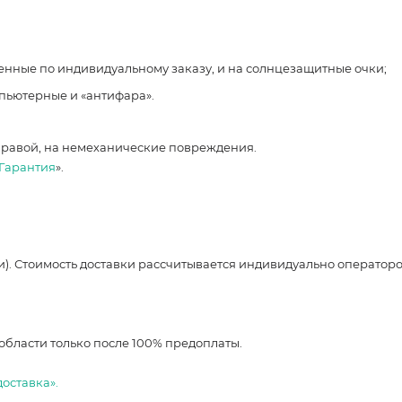
ленные по индивидуальному заказу, и на солнцезащитные очки;
мпьютерные и «антифара».
правой, на немеханические повреждения.
Гарантия
».
и). Стоимость доставки рассчитывается индивидуально оператор
области только после 100% предоплаты.
доставка».