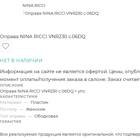
NINA RICCI
Оправа NINA RICCI VNR230 c.06DQ
Оправа NINA RICCI VNR230 c.06DQ
Информация на сайте не является офертой. Цены, опубл
момент оплаты/получения заказа в салоне. Заказ счита
ОПИСАНИЕ
Оправа NINA RICCI VNR230 c.06DQ + упс.
ХАРАКТЕРИСТИКИ
Материал
—
Пластик
По полу
—
Женские
Тип оправы
—
Ободковая
ГАРАНТИЯ
Вся реализуемая продукция является оригинальной, что подтве