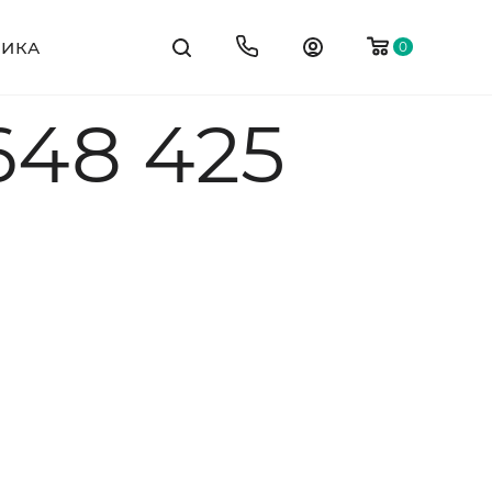
ТИКА
0
648 425