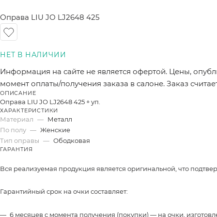
Оправа LIU JO LJ2648 425
Информация на сайте не является офертой. Цены, опубл
момент оплаты/получения заказа в салоне. Заказ счита
ОПИСАНИЕ
Оправа LIU JO LJ2648 425 + уп.
ХАРАКТЕРИСТИКИ
Материал
—
Металл
По полу
—
Женские
Тип оправы
—
Ободковая
ГАРАНТИЯ
Вся реализуемая продукция является оригинальной, что подтве
Гарантийный срок на очки составляет:
6 месяцев с момента получения (покупки) — на очки, изготов