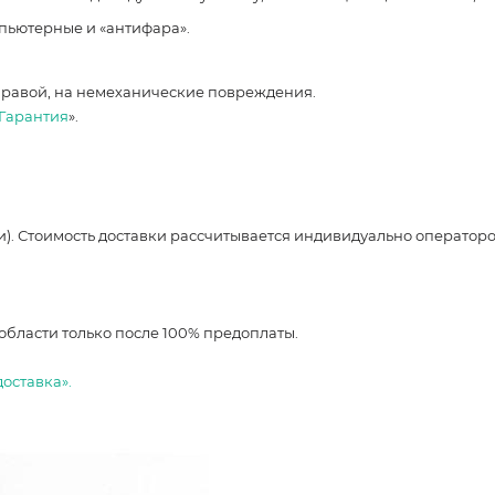
мпьютерные и «антифара».
правой, на немеханические повреждения.
Гарантия
».
и). Стоимость доставки рассчитывается индивидуально оператор
области только после 100% предоплаты.
доставка».