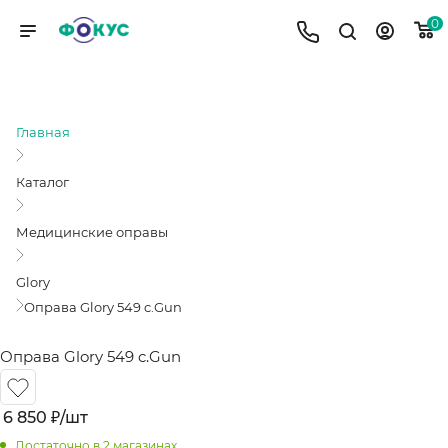
0
ОПРАВА GLORY 549 C.GUN
Главная
Каталог
Медицинские оправы
Glory
Оправа Glory 549 c.Gun
Оправа Glory 549 c.Gun
6 850
₽
/шт
Достаточно
в 2 магазинах