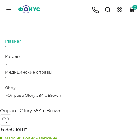
0
ОПРАВА GLORY 584 C.BROWN
Главная
Каталог
Медицинские оправы
Glory
Оправа Glory 584 c.Brown
Оправа Glory 584 c.Brown
6 850
₽
/шт
Мало
ни в одном магазине