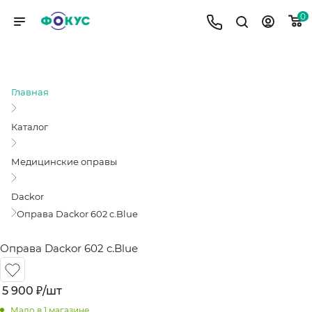
0
ОПРАВА DACKOR 602 C.BLUE
Главная
Каталог
Медицинские оправы
Dackor
Оправа Dackor 602 c.Blue
Оправа Dackor 602 c.Blue
5 900
₽
/шт
Мало
в 1 магазине