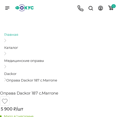
0
ОПРАВА DACKOR 187 C.MARRONE
Главная
Каталог
Медицинские оправы
Dackor
Оправа Dackor 187 c.Marrone
Оправа Dackor 187 c.Marrone
5 900
₽
/шт
Мало
в 1 магазине