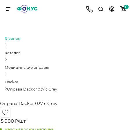
0
ОПРАВА DACKOR 037 C.GREY
Главная
Каталог
Медицинские оправы
Dackor
Оправа Dackor 037 c.Grey
Оправа Dackor 037 c.Grey
5 900
₽
/шт
Мало
ни в одном магазине