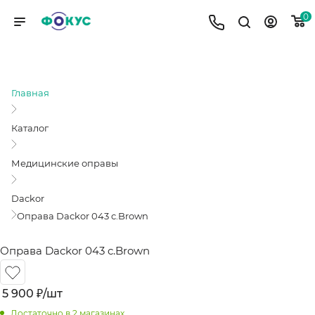
0
ОПРАВА DACKOR 043 C.BROWN
Главная
Каталог
Медицинские оправы
Dackor
Оправа Dackor 043 c.Brown
Оправа Dackor 043 c.Brown
5 900
₽
/шт
Достаточно
в 2 магазинах