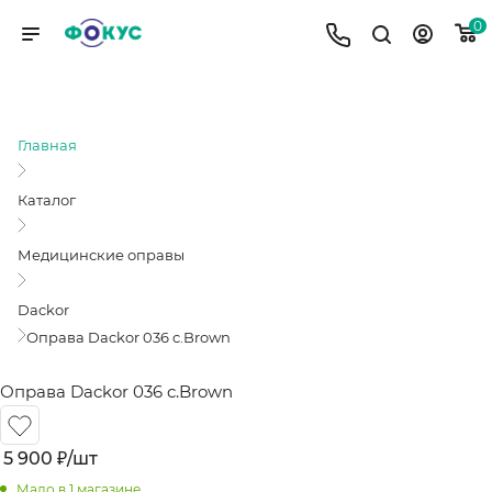
0
ОПРАВА DACKOR 036 C.BROWN
Главная
Каталог
Медицинские оправы
Dackor
Оправа Dackor 036 c.Brown
Оправа Dackor 036 c.Brown
5 900
₽
/шт
Мало
в 1 магазине