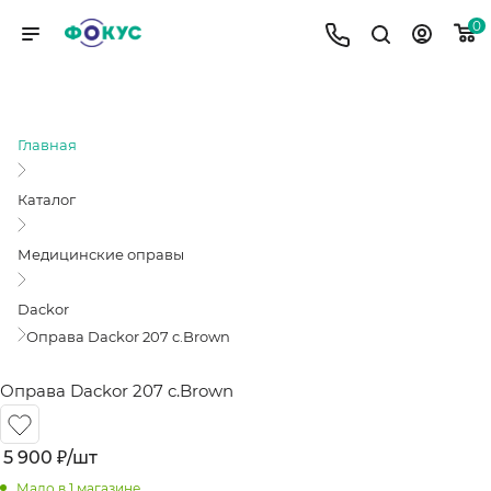
0
ОПРАВА DACKOR 207 C.BROWN
Главная
Каталог
Медицинские оправы
Dackor
Оправа Dackor 207 c.Brown
Оправа Dackor 207 c.Brown
5 900
₽
/шт
Мало
в 1 магазине