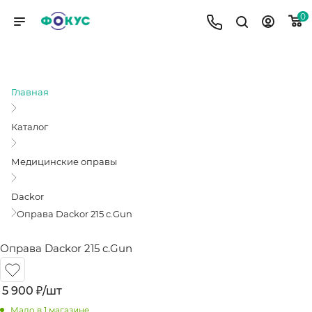
0
ОПРАВА DACKOR 215 C.GUN
Главная
Каталог
Медицинские оправы
Dackor
Оправа Dackor 215 c.Gun
Оправа Dackor 215 c.Gun
5 900
₽
/шт
Мало
в 1 магазине