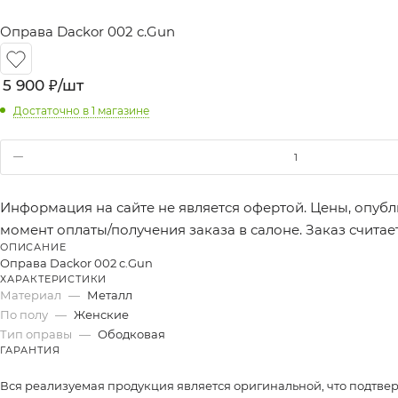
Оправа Dackor 002 c.Gun
5 900
₽
/шт
Достаточно
в 1 магазине
Информация на сайте не является офертой. Цены, опубл
момент оплаты/получения заказа в салоне. Заказ счита
ОПИСАНИЕ
Оправа Dackor 002 c.Gun
ХАРАКТЕРИСТИКИ
Материал
—
Металл
По полу
—
Женские
Тип оправы
—
Ободковая
ГАРАНТИЯ
Вся реализуемая продукция является оригинальной, что подтве