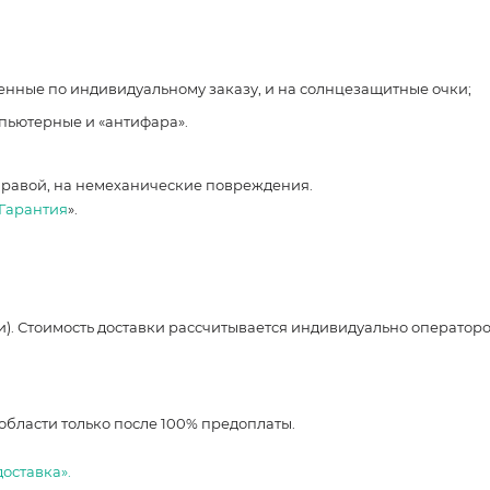
ленные по индивидуальному заказу, и на солнцезащитные очки;
мпьютерные и «антифара».
правой, на немеханические повреждения.
Гарантия
».
и). Стоимость доставки рассчитывается индивидуально оператор
области только после 100% предоплаты.
доставка».