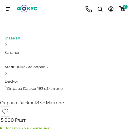
0
ОПРАВА DACKOR 183 C.MARRONE
Главная
Каталог
Медицинские оправы
Dackor
Оправа Dackor 183 c.Marrone
Оправа Dackor 183 c.Marrone
5 900
₽
/шт
Достаточно
в 2 магазинах